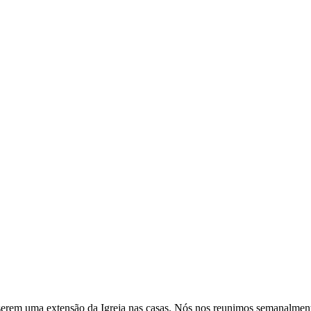
serem uma extensão da Igreja nas casas. Nós nos reunimos semanalmen