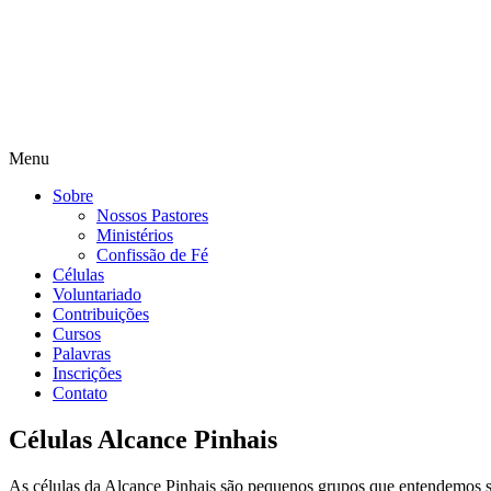
Menu
Sobre
Nossos Pastores
Ministérios
Confissão de Fé
Células
Voluntariado
Contribuições
Cursos
Palavras
Inscrições
Contato
Células Alcance Pinhais
As células da Alcance Pinhais são pequenos grupos que entendemos 